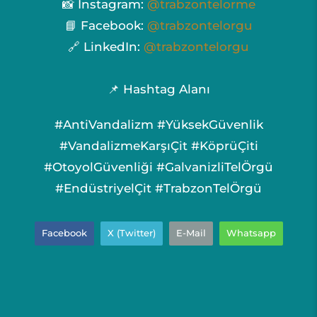
📸 Instagram:
@trabzontelorme
📘 Facebook:
@trabzontelorgu
🔗 LinkedIn:
@trabzontelorgu
📌 Hashtag Alanı
#AntiVandalizm #YüksekGüvenlik
#VandalizmeKarşıÇit #KöprüÇiti
#OtoyolGüvenliği #GalvanizliTelÖrgü
#EndüstriyelÇit #TrabzonTelÖrgü
Facebook
X (Twitter)
E-Mail
Whatsapp