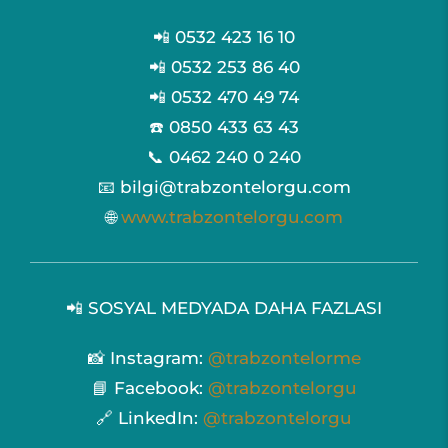
📲 0532 423 16 10
📲 0532 253 86 40
📲 0532 470 49 74
☎️ 0850 433 63 43
📞 0462 240 0 240
📧 bilgi@trabzontelorgu.com
🌐
www.trabzontelorgu.com
📲 SOSYAL MEDYADA DAHA FAZLASI
📸 Instagram:
@trabzontelorme
📘 Facebook:
@trabzontelorgu
🔗 LinkedIn:
@trabzontelorgu