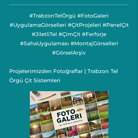
#TrabzonTelÖrgü #FotoGaleri
#UygulamaGörselleri #ÇitProjeleri #PanelÇit
#JiletliTel #ÇimÇit #Ferforje
#SahaUygulaması #MontajGörselleri
#GörselArşiv
Projelerimizden Fotoğraflar | Trabzon Tel
Örgü Çit Sistemleri