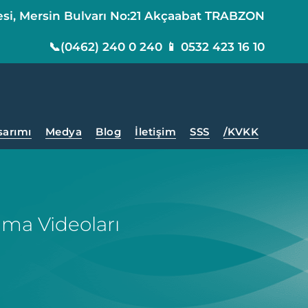
esi, Mersin Bulvarı No:21 Akçaabat TRABZON
📞(0462) 240 0 240 📱 0532 423 16 10
sarımı
Medya
Blog
İletişim
SSS
/KVKK
ama Videoları