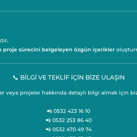
ir.
na
proje sürecini belgeleyen özgün içerikler
oluştur
📞 BİLGİ VE TEKLİF İÇİN BİZE ULAŞIN
er veya projeler hakkında detaylı bilgi almak için bi
📲 0532 423 16 10
📲 0532 253 86 40
📲 0532 470 49 74