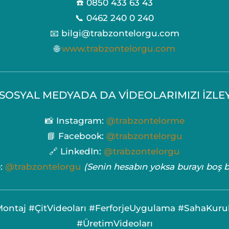
☎️ 0850 433 63 43
📞 0462 240 0 240
📧 bilgi@trabzontelorgu.com
🌐
www.trabzontelorgu.com
 SOSYAL MEDYADA DA VİDEOLARIMIZI İZLE
📸 Instagram:
@trabzontelorme
📘 Facebook:
@trabzontelorgu
🔗 LinkedIn:
@trabzontelorgu
:
@trabzontelorgu
(Senin hesabın yoksa burayı boş bı
Montaj #ÇitVideoları #FerforjeUygulama #SahaKuru
#ÜretimVideoları