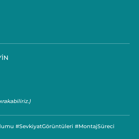
YİN
rakabiliriz.)
lumu #SevkiyatGörüntüleri #MontajSüreci