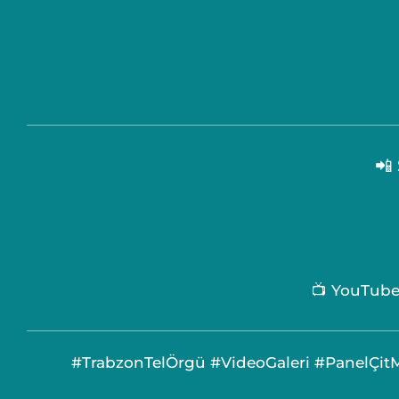
📲
📺 YouTube
#TrabzonTelÖrgü #VideoGaleri #PanelÇit