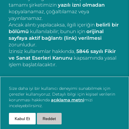
tamamı şirketimizin
yazılı izni olmadan
kopyalanamaz, çoğaltılamaz veya
yayınlanamaz.
Ancak alıntı yapılacaksa, ilgili içeriğin
belirli bir
bölümü
kullanılabilir; bunun için
orijinal
sayfaya aktif bağlantı (link) verilmesi
zorunludur.
İzinsiz kullanımlar hakkında,
5846 sayılı Fikir
ve Sanat Eserleri Kanunu
kapsamında yasal
işlem başlatılacaktır.
Size daha iyi bir kullanıcı deneyimi sunabilmek için
çerezler kullanıyoruz. Detaylı bilgi için kişisel verilerin
korunması hakkında
açıklama metni
mizi
inceleyebilirsiniz.
Kabul Et
Reddet
Bizi Arayın
Mail
WhatsApp
Hari