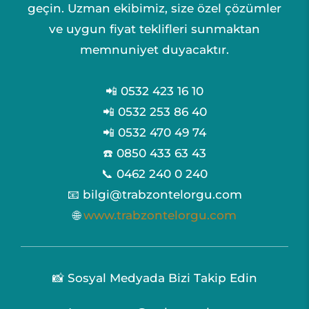
geçin. Uzman ekibimiz, size özel çözümler
ve uygun fiyat teklifleri sunmaktan
memnuniyet duyacaktır.
📲 0532 423 16 10
📲 0532 253 86 40
📲 0532 470 49 74
☎️ 0850 433 63 43
📞 0462 240 0 240
📧 bilgi@trabzontelorgu.com
🌐
www.trabzontelorgu.com
📸 Sosyal Medyada Bizi Takip Edin