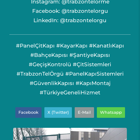
Instagram: @trabzontelorme
Facebook: @trabzontelorgu
LinkedIn: @trabzontelorgu
#PanelÇitKapı #KayarKapı #KanatlıKapı
#BahçeKapısı #ŞantiyeKapısı
#GeçişKontrolü #ÇitSistemleri
#TrabzonTelÖrgü #PanelKapıSistemleri
#GüvenlikKapısı #KapıMontaj
#TürkiyeGeneliHizmet
Facebook
X (Twitter)
E-Mail
Whatsapp