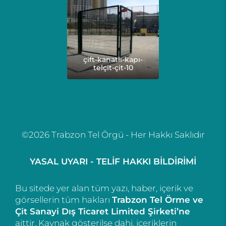
çift-kanatlı-kapı-
telçit-çit-10
©2026 Trabzon Tel Örgü - Her Hakkı Saklıdır
YASAL UYARI - TELİF HAKKI BİLDİRİMİ
Bu sitede yer alan tüm yazı, haber, içerik ve
görsellerin tüm hakları
Trabzon Tel Örme ve
Çit Sanayi Dış Ticaret Limited Şirketi’ne
aittir. Kaynak gösterilse dahi, içeriklerin