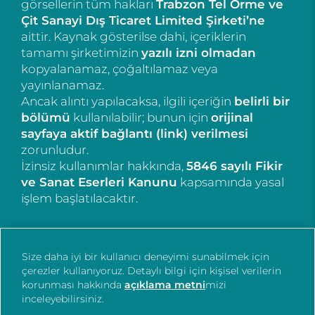
görsellerin tüm hakları
Trabzon Tel Örme ve
Çit Sanayi Dış Ticaret Limited Şirketi’ne
aittir. Kaynak gösterilse dahi, içeriklerin
tamamı şirketimizin
yazılı izni olmadan
kopyalanamaz, çoğaltılamaz veya
yayınlanamaz.
Ancak alıntı yapılacaksa, ilgili içeriğin
belirli bir
bölümü
kullanılabilir; bunun için
orijinal
sayfaya aktif bağlantı (link) verilmesi
zorunludur.
İzinsiz kullanımlar hakkında,
5846 sayılı Fikir
ve Sanat Eserleri Kanunu
kapsamında yasal
işlem başlatılacaktır.
Size daha iyi bir kullanıcı deneyimi sunabilmek için
çerezler kullanıyoruz. Detaylı bilgi için kişisel verilerin
korunması hakkında
açıklama metni
mizi
inceleyebilirsiniz.