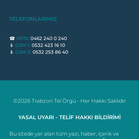
TELEFONLARIMIZ
☎
OFİS:
0462 240 0 240
📱
GSM 1:
0532 423 16 10
📱
GSM 2:
0532 253 86 40
©2026 Trabzon Tel Örgü - Her Hakkı Saklıdır
YASAL UYARI - TELİF HAKKI BİLDİRİMİ
Bu sitede yer alan tüm yazı, haber, içerik ve