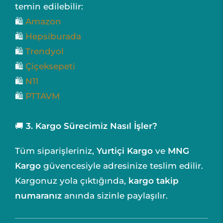
temin edilebilir:
🛍️
Amazon
🛍️
Hepsiburada
🛍️
Trendyol
🛍️
Çiçeksepeti
️🛍️
N11
🛍️️
PTTAVM
🚚
3. Kargo Sürecimiz Nasıl İşler?
Tüm siparişleriniz,
Yurtiçi Kargo
ve
MNG
Kargo
güvencesiyle adresinize teslim edilir.
Kargonuz yola çıktığında,
kargo takip
numaranız
anında sizinle paylaşılır.