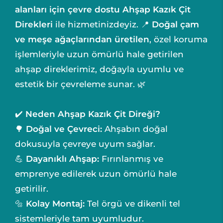
alanları için çevre dostu
Ahşap Kazık Çit
Direkleri
ile hizmetinizdeyiz. 📍
Doğal çam
ve meşe ağaçlarından üretilen
, özel koruma
işlemleriyle uzun ömürlü hale getirilen
ahşap direklerimiz, doğayla uyumlu ve
estetik bir çevreleme sunar. 🌿
✔️
Neden Ahşap Kazık Çit Direği?
🌳
Doğal ve Çevreci:
Ahşabın doğal
dokusuyla çevreye uyum sağlar.
💪
Dayanıklı Ahşap:
Fırınlanmış ve
emprenye edilerek uzun ömürlü hale
getirilir.
🔩
Kolay Montaj:
Tel örgü ve dikenli tel
sistemleriyle tam uyumludur.