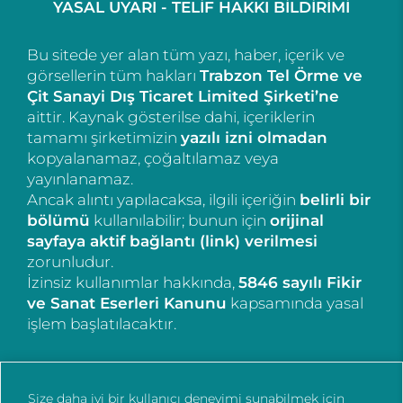
YASAL UYARI - TELİF HAKKI BİLDİRİMİ
Bu sitede yer alan tüm yazı, haber, içerik ve
görsellerin tüm hakları
Trabzon Tel Örme ve
Çit Sanayi Dış Ticaret Limited Şirketi’ne
aittir. Kaynak gösterilse dahi, içeriklerin
tamamı şirketimizin
yazılı izni olmadan
kopyalanamaz, çoğaltılamaz veya
yayınlanamaz.
Ancak alıntı yapılacaksa, ilgili içeriğin
belirli bir
bölümü
kullanılabilir; bunun için
orijinal
sayfaya aktif bağlantı (link) verilmesi
zorunludur.
İzinsiz kullanımlar hakkında,
5846 sayılı Fikir
ve Sanat Eserleri Kanunu
kapsamında yasal
işlem başlatılacaktır.
Size daha iyi bir kullanıcı deneyimi sunabilmek için