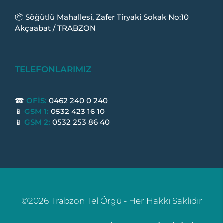
📦 Söğütlü Mahallesi, Zafer Tiryaki Sokak No:10
Akçaabat / TRABZON
TELEFONLARIMIZ
☎
OFİS:
0462 240 0 240
📱
GSM 1:
0532 423 16 10
📱
GSM 2:
0532 253 86 40
©2026 Trabzon Tel Örgü - Her Hakkı Saklıdır