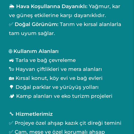
🌦️
Hava Koşullarına Dayanıklı:
Yağmur, kar
ve güneş etkilerine karşı dayanıklıdır.
✅
Doğal Görünüm:
Tarım ve kırsal alanlarla
tam uyum sağlar.
🌐
Kullanım Alanları
🚜 Tarla ve bağ çevreleme
🐑 Hayvan çiftlikleri ve mera alanları
🏡 Kırsal konut, köy evi ve bağ evleri
🌳 Doğal parklar ve yürüyüş yolları
🏕️ Kamp alanları ve eko turizm projeleri
🔧
Hizmetlerimiz
✅ Projeye özel ahşap kazık çit direği temini
✅ Çam, meşe ve özel korumalı ahşap