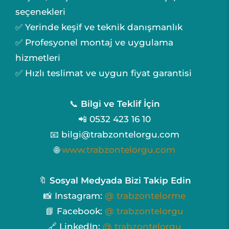
seçenekleri
✅ Yerinde keşif ve teknik danışmanlık
✅ Profesyonel montaj ve uygulama
hizmetleri
✅ Hızlı teslimat ve uygun fiyat garantisi
📞
Bilgi ve Teklif İçin
📲 0532 423 16 10
📧 bilgi@trabzontelorgu.com
🌐
www.trabzontelorgu.com
🔖
Sosyal Medyada Bizi Takip Edin
📸 Instagram:
@ trabzontelorme
📘 Facebook:
@ trabzontelorgu
🔗 LinkedIn:
@ trabzontelorgu