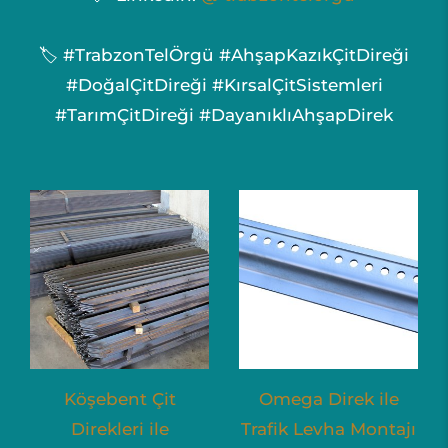
🏷️ #TrabzonTelÖrgü #AhşapKazıkÇitDireği
#DoğalÇitDireği #KırsalÇitSistemleri
#TarımÇitDireği #DayanıklıAhşapDirek
Köşebent Çit
Omega Direk ile
Direkleri ile
Trafik Levha Montajı