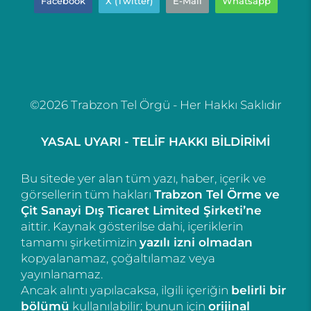
Facebook
X (Twitter)
E-Mail
Whatsapp
©2026 Trabzon Tel Örgü - Her Hakkı Saklıdır
YASAL UYARI - TELİF HAKKI BİLDİRİMİ
Bu sitede yer alan tüm yazı, haber, içerik ve
görsellerin tüm hakları
Trabzon Tel Örme ve
Çit Sanayi Dış Ticaret Limited Şirketi’ne
aittir. Kaynak gösterilse dahi, içeriklerin
tamamı şirketimizin
yazılı izni olmadan
kopyalanamaz, çoğaltılamaz veya
yayınlanamaz.
Ancak alıntı yapılacaksa, ilgili içeriğin
belirli bir
bölümü
kullanılabilir; bunun için
orijinal