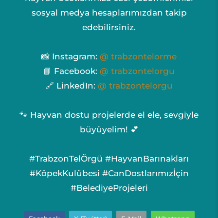
sosyal medya hesaplarımızdan takip
edebilirsiniz.
📸 Instagram:
@ trabzontelorme
📘 Facebook:
@ trabzontelorgu
🔗 LinkedIn:
@ trabzontelorgu
🐾 Hayvan dostu projelerde el ele, sevgiyle
büyüyelim! 💕
#TrabzonTelÖrgü #HayvanBarınakları
#KöpekKulübesi #CanDostlarımızİçin
#BelediyeProjeleri