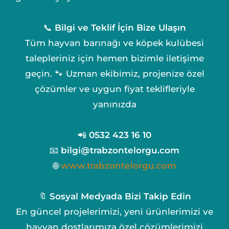
📞
Bilgi ve Teklif İçin Bize Ulaşın
Tüm hayvan barınağı ve köpek kulübesi
talepleriniz için hemen bizimle iletişime
geçin. 🐾 Uzman ekibimiz, projenize özel
çözümler ve uygun fiyat teklifleriyle
yanınızda
📲
0532 423 16 10
📧
bilgi@trabzontelorgu.com
🌐
www.trabzontelorgu.com
🔖
Sosyal Medyada Bizi Takip Edin
En güncel projelerimizi, yeni ürünlerimizi ve
hayvan dostlarımıza özel çözümlerimizi