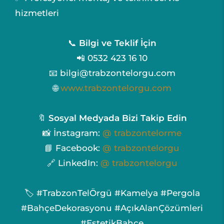
hizmetleri
📞
Bilgi ve Teklif İçin
📲 0532 423 16 10
📧 bilgi@trabzontelorgu.com
🌐
www.trabzontelorgu.com
🔖
Sosyal Medyada Bizi Takip Edin
📸 İnstagram:
@ trabzontelorme
📘 Facebook:
@ trabzontelorgu
🔗 LinkedIn:
@ trabzontelorgu
🏷️ #TrabzonTelÖrgü #Kamelya #Pergola
#BahçeDekorasyonu #AçıkAlanÇözümleri
#EstetikBahçe