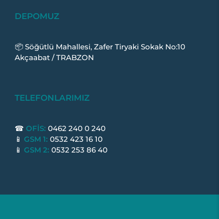
DEPOMUZ
📦 Söğütlü Mahallesi, Zafer Tiryaki Sokak No:10
Akçaabat / TRABZON
TELEFONLARIMIZ
☎
OFİS:
0462 240 0 240
📱
GSM 1:
0532 423 16 10
📱
GSM 2:
0532 253 86 40