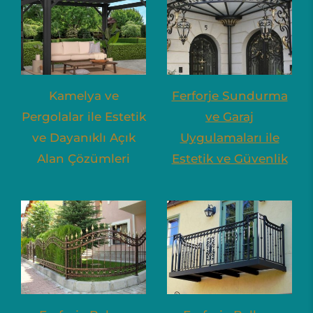
Kamelya ve
Ferforje Sundurma
Pergolalar ile Estetik
ve Garaj
ve Dayanıklı Açık
Uygulamaları ile
Alan Çözümleri
Estetik ve Güvenlik