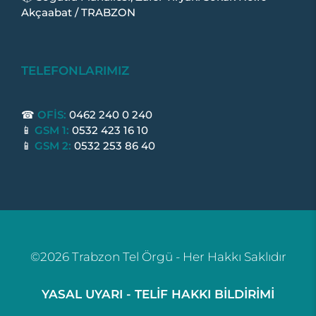
Akçaabat / TRABZON
TELEFONLARIMIZ
☎
OFİS:
0462 240 0 240
📱
GSM 1:
0532 423 16 10
📱
GSM 2:
0532 253 86 40
©2026 Trabzon Tel Örgü - Her Hakkı Saklıdır
YASAL UYARI - TELİF HAKKI BİLDİRİMİ