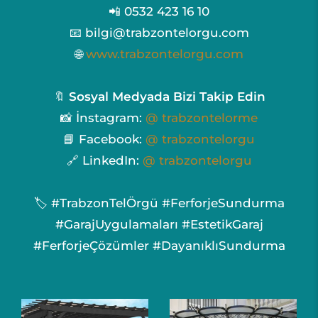
📲 0532 423 16 10
📧 bilgi@trabzontelorgu.com
🌐
www.trabzontelorgu.com
🔖
Sosyal Medyada Bizi Takip Edin
📸 İnstagram:
@ trabzontelorme
📘 Facebook:
@ trabzontelorgu
🔗 LinkedIn:
@ trabzontelorgu
🏷️ #TrabzonTelÖrgü #FerforjeSundurma
#GarajUygulamaları #EstetikGaraj
#FerforjeÇözümler #DayanıklıSundurma