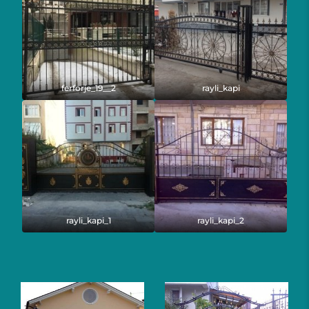
ferforje_19__2
rayli_kapi
rayli_kapi_1
rayli_kapi_2