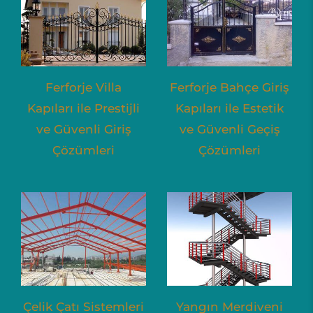
Ferforje Villa
Ferforje Bahçe Giriş
Kapıları ile Prestijli
Kapıları ile Estetik
ve Güvenli Giriş
ve Güvenli Geçiş
Çözümleri
Çözümleri
Çelik Çatı Sistemleri
Yangın Merdiveni