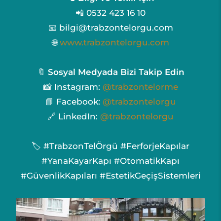
📲 0532 423 16 10
📧 bilgi@trabzontelorgu.com
🌐
www.trabzontelorgu.com
🔖
Sosyal Medyada Bizi Takip Edin
📸 Instagram:
@trabzontelorme
📘 Facebook:
@trabzontelorgu
🔗 LinkedIn:
@trabzontelorgu
🏷️ #TrabzonTelÖrgü #FerforjeKapılar
#YanaKayarKapı #OtomatikKapı
#GüvenlikKapıları #EstetikGeçişSistemleri