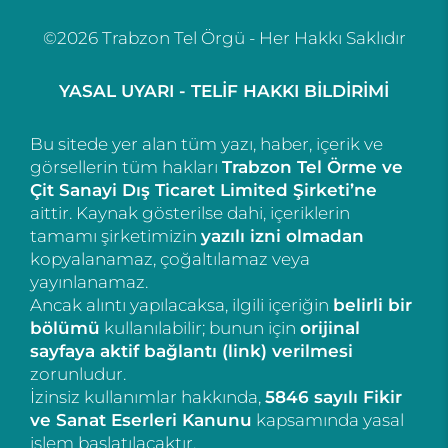
©2026 Trabzon Tel Örgü - Her Hakkı Saklıdır
YASAL UYARI - TELİF HAKKI BİLDİRİMİ
Bu sitede yer alan tüm yazı, haber, içerik ve
görsellerin tüm hakları
Trabzon Tel Örme ve
Çit Sanayi Dış Ticaret Limited Şirketi’ne
aittir. Kaynak gösterilse dahi, içeriklerin
tamamı şirketimizin
yazılı izni olmadan
kopyalanamaz, çoğaltılamaz veya
yayınlanamaz.
Ancak alıntı yapılacaksa, ilgili içeriğin
belirli bir
bölümü
kullanılabilir; bunun için
orijinal
sayfaya aktif bağlantı (link) verilmesi
zorunludur.
İzinsiz kullanımlar hakkında,
5846 sayılı Fikir
ve Sanat Eserleri Kanunu
kapsamında yasal
işlem başlatılacaktır.