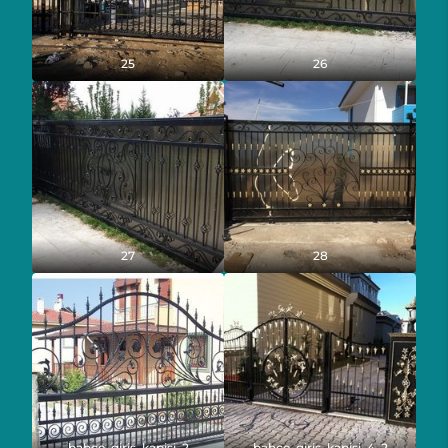
25
26
27
28
bahce_giris_kapisi_2
bahce_giris_kapisi_4_2